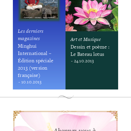
Les derniers
magazines
Art et Musique
Minghui
Dessin et poème :
International –
Le Bateau lotus
Édition spéciale
- 24.10.2013
2013 (version
française)
- 10.10.2013
Abonnez-vous à