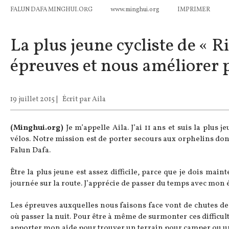
FALUN DAFA MINGHUI.ORG
www.minghui.org
IMPRIMER
La plus jeune cycliste de « 
épreuves et nous améliorer 
19 juillet 2015
|
Écrit par Aila
(Minghui.org)
Je m’appelle Aila. J’ai 11 ans et suis la plus
vélos. Notre mission est de porter secours aux orphelins don
Falun Dafa.
Être la plus jeune est assez difficile, parce que je dois main
journée sur la route. J’apprécie de passer du temps avec mon é
Les épreuves auxquelles nous faisons face vont de chutes de 
où passer la nuit. Pour être à même de surmonter ces difficult
apporter mon aide pour trouver un terrain pour camper ou un