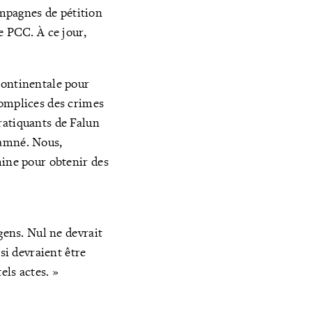
mpagnes de pétition
e PCC. À ce jour,
continentale pour
complices des crimes
ratiquants de Falun
ndamné. Nous,
hine pour obtenir des
gens. Nul ne devrait
si devraient être
els actes. »