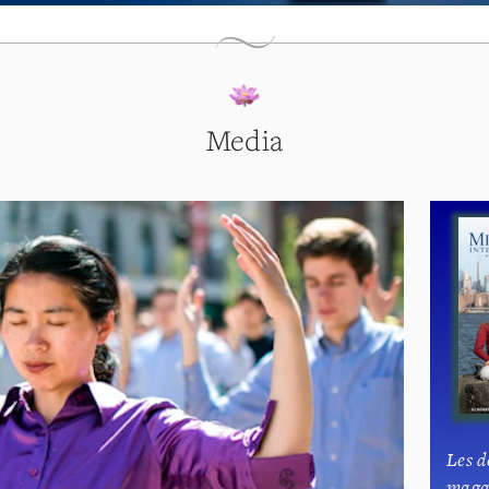
Media
Les d
maga