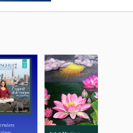
erniers
zines