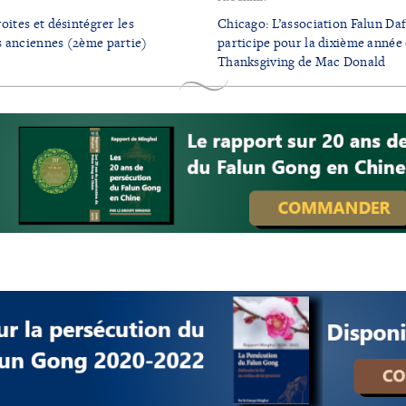
oites et désintégrer les
Chicago: L’association Falun Da
 anciennes (2ème partie)
participe pour la dixième année 
Thanksgiving de Mac Donald