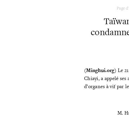
Page d
Taïwan
condamne 
(Minghui.org)
Le 21
Chiayi, a appelé ses
d’organes à vif par 
M. Hs