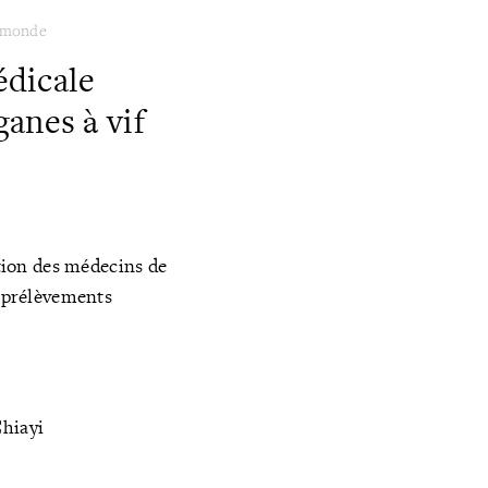
e monde
édicale
anes à vif
tion des médecins de
e prélèvements
Chiayi