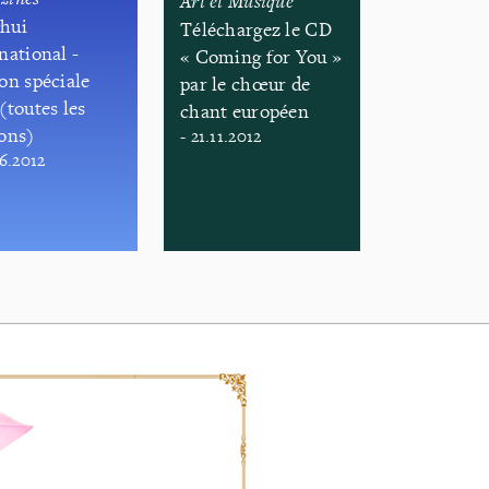
Art et Musique
hui
Téléchargez le CD
national -
« Coming for You »
on spéciale
par le chœur de
(toutes les
chant européen
ions)
- 21.11.2012
06.2012