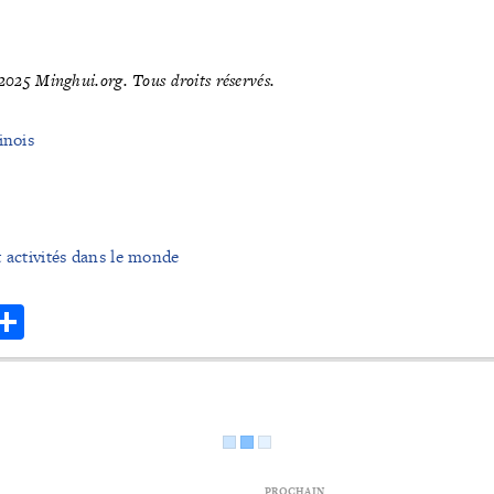
025 Minghui.org. Tous droits réservés.
inois
t activités dans le monde
r
hatsApp
Share
PROCHAIN