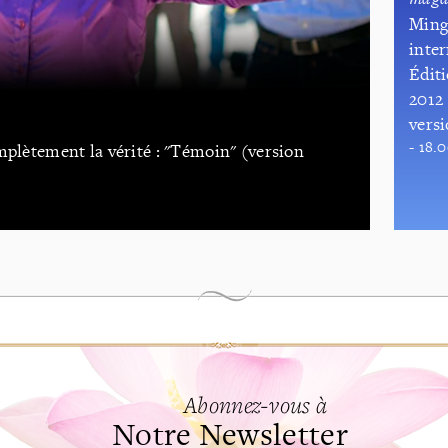
Ming
inter
Éditi
2012 
vers
- 18.
mplètement la vérité : "Témoin" (version
Abonnez-vous à
Notre Newsletter