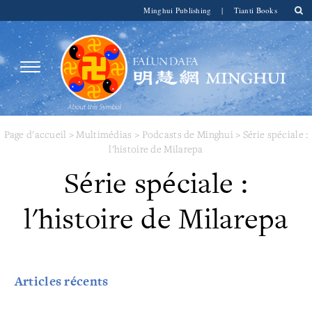
Minghui Publishing
|
Tianti Books
Page d'accueil
>
Multimédias
>
Podcasts de Minghui
>
Série spéciale :
l'histoire de Milarepa
Série spéciale :
l'histoire de Milarepa
Articles récents