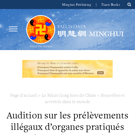
Minghui Publishing
|
Tianti Books
Page d'accueil
>
Le Falun Gong hors de Chine
>
Nouvelles et
activités dans le monde
Audition sur les prélèvements
illégaux d’organes pratiqués