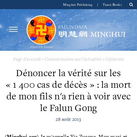
Minghui Publishing
|
Tianti Books
Page d'accueil
>
Commentaires sur l’actualité
>
Opinions
Dénoncer la vérité sur les
« 1 400 cas de décès » : la mort
de mon fils n'a rien à voir avec
le Falun Gong
28 août 2013
(Minghui.org)
Je m'appelle
Xia Zurong. Mon mari et