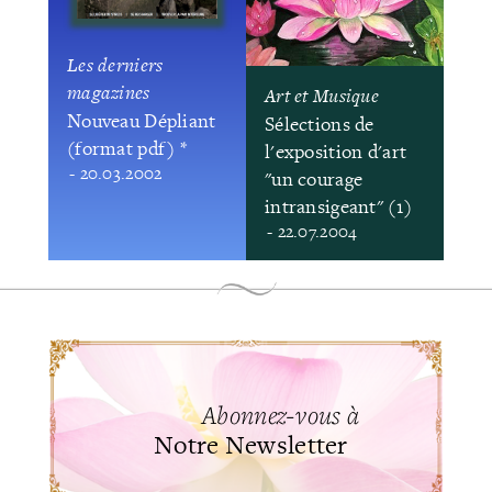
Les derniers
magazines
Art et Musique
Nouveau Dépliant
Sélections de
(format pdf) *
l'exposition d'art
- 20.03.2002
"un courage
intransigeant" (1)
- 22.07.2004
Abonnez-vous à
Notre Newsletter