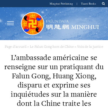
Minghui Publishing
|
Tianti Books
Page d'accueil
>
Le Falun Gong hors de Chine
>
Voix de la justice
L’ambassade américaine se
renseigne sur un pratiquant du
Falun Gong, Huang Xiong,
disparu et exprime ses
inquiétudes sur la manière
dont la Chine traite les