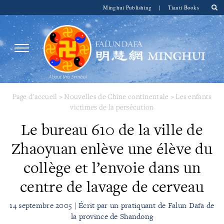
Minghui Publishing
|
Tianti Books
Page d'accueil
>
Nouvelles de Chine continentale
>
Les enfants
victimes de la persécution
Le bureau 610 de la ville de
Zhaoyuan enlève une élève du
collège et l’envoie dans un
centre de lavage de cerveau
14 septembre 2005 | Écrit par un pratiquant de Falun Dafa de
la province de Shandong