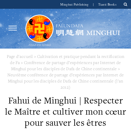
Minghui Publishing
|
Tianti Books
Page d'accueil
>
Cultivation et pratique pendant la rectification
de Fa
>
Conférence de partage d’expériences par Internet de
Minghui pour les disciples de Dafa de Chine continentale
>
Neuvième conférence de partage d’expériences par Internet de
Minghui pour les disciples de Dafa de Chine continentale (l'an
2012)
Fahui de Minghui | Respecter
le Maître et cultiver mon cœur
pour sauver les êtres