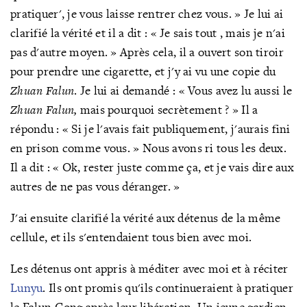
pratiquer', je vous laisse rentrer
chez vous.
» Je lui ai
clarifié la vérité et il a dit
: « Je sais tout , mais je n'ai
pas d'autre moyen.
» Après cela, il a ouvert son tiroir
pour prendre une cigarette, et j'y ai vu une copie d
u
Zhuan Falun
. Je lui ai demandé : « Vous avez lu aussi le
Zhuan Falun,
mais pourquoi secrètement ? »
Il a
répondu
: « Si je l'avais fait publiquement, j'aurais fini
en prison comme vous.
» Nous avons ri tous les deux.
Il a dit
: « Ok, rester juste comme ça, et je vais dire aux
autres de ne pas vous déranger.
»
J'ai ensuite clarifié la vérité aux détenus de la même
cellule, et ils s'entendaient tous bien avec moi.
Les détenus ont appris à méditer avec moi et à réciter
Lunyu
. Ils ont promis qu'ils continueraient à pratiquer
le Falun Gong après leur libération. Un jeune gardien