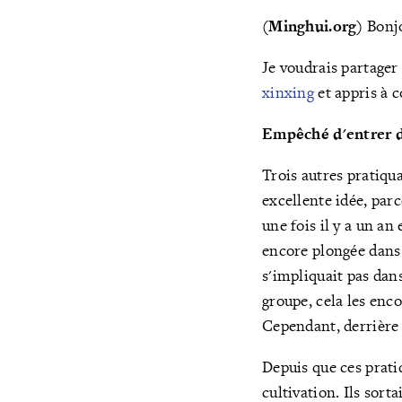
(Minghui.org)
Bonjo
Je voudrais partage
xinxing
et appris à 
Empêché d'entrer da
Trois autres pratiqu
excellente idée, parc
une fois il y a un an 
encore plongée dans l
s'impliquait pas dans
groupe, cela les enc
Cependant, derrière 
Depuis que ces prati
cultivation. Ils sor