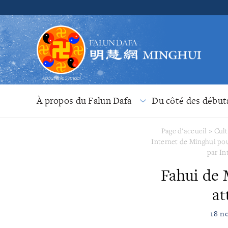
À propos du Falun Dafa
Du côté des début
Page d'accueil
>
Cult
Internet de Minghui pou
par In
Fahui de 
at
18 n