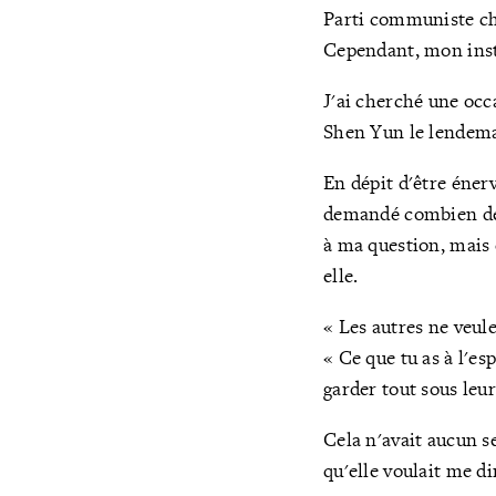
Parti communiste chin
Cependant, mon insti
J'ai cherché une occa
Shen Yun le lendema
En dépit d'être énerv
demandé combien de p
à ma question, mais e
elle.
« Les autres ne veule
« Ce que tu as à l'es
garder tout sous leur
Cela n'avait aucun se
qu'elle voulait me di