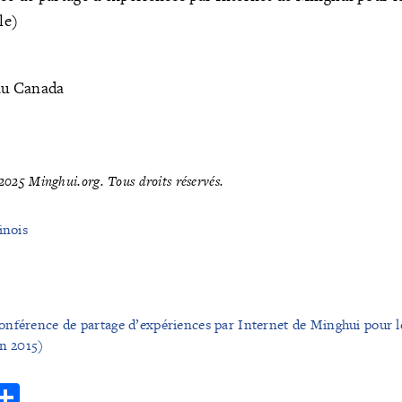
le)
 au Canada
025 Minghui.org. Tous droits réservés.
inois
nférence de partage d’expériences par Internet de Minghui pour le
an 2015)
r
hatsApp
Share