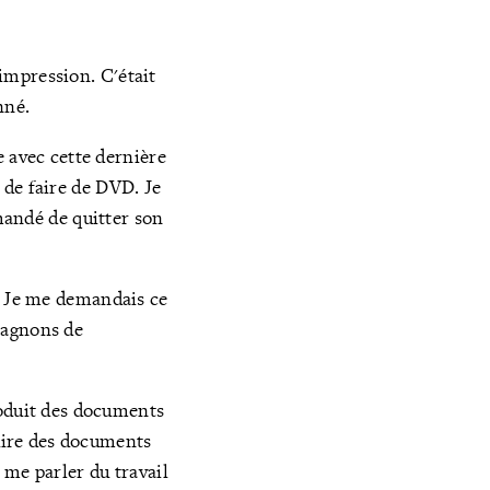
'impression. C'était
nné.
e avec cette dernière
n de faire de DVD. Je
mandé de quitter son
né. Je me demandais ce
mpagnons de
roduit des documents
duire des documents
e me parler du travail