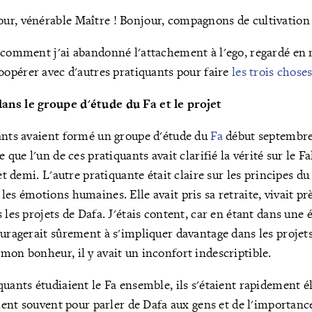
ur, vénérable Maître ! Bonjour, compagnons de cultivation 
r comment j'ai abandonné l'attachement à l'ego, regardé en
coopérer avec d'autres pratiquants pour faire
les trois chose
ns le groupe d'étude du Fa et le projet
ants avaient formé un groupe d'étude du
Fa
début septembre,
e que l'un de ces pratiquants avait clarifié la vérité sur le
et demi. L'autre pratiquante était claire sur les principes du 
es émotions humaines. Elle avait pris sa retraite, vivait prè
 les projets de Dafa. J'étais content, car en étant dans une 
ouragerait sûrement à s'impliquer davantage dans les projets
mon bonheur, il y avait un inconfort indescriptible.
quants étudiaient le Fa ensemble, ils s'étaient rapidement é
taient souvent pour parler de Dafa aux gens et de l'importanc