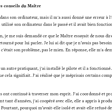
es conseils du Maître
te dans son ordinateur, mais il m'a aussi donné une erreur à l
s utilisé son ordinateur dans le passé et il avait bien fonctio
n, je me suis demandé ce que le Maître essayait de nous dir
etourné pour lui parler. Je lui ai dit que je n’avais pas besoi
et c'était son problème, pas le mien.
En réponse, elle m'a de
z un autre pratiquant, j'ai installé le pilote et il a fonction
que cela signifiait. J'ai réalisé que je méprisais certains co
s ont continué à traverser mon esprit. J'ai coordonné et p
t tant d'années, j'ai coopéré avec elle, elle a appris à pro
e. Pourtant, pourquoi m’avait-elle isolé et avait-elle refusé d