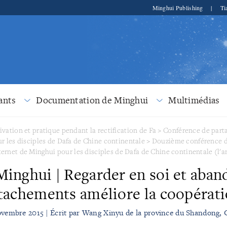
Minghui Publishing
|
Ti
ants
Documentation de Minghui
Multimédias
ivation et pratique pendant la rectification de Fa
>
Conférence de parta
r les disciples de Dafa de Chine continentale
>
Douzième conférence d
ternet de Minghui pour les disciples de Dafa de Chine continentale (l'a
Minghui | Regarder en soi et aban
tachements améliore la coopérat
ovembre 2015 | Écrit par Wang Xinyu de la province du Shandong, 