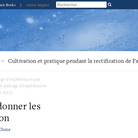
anti Books
|
Autres langues
Cultivation et pratique pendant la rectification de F
ge d’expériences par
e partage d’expériences
n 2015)
donner les
ion
Chine