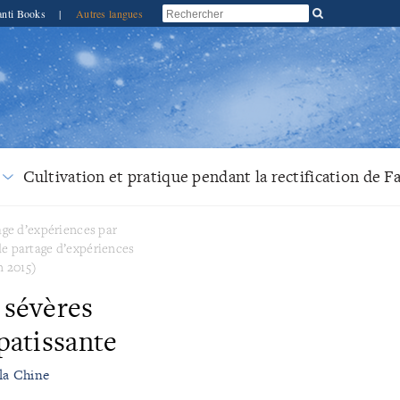
anti Books
|
Autres langues
Cultivation et pratique pendant la rectification de F
ge d’expériences par
e partage d’expériences
n 2015)
 sévères
patissante
 la Chine