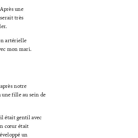
 Après une
serait très
ler.
n artérielle
avec mon mari.
après notre
une fille au sein de
l était gentil avec
on cœur était
développé un