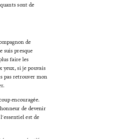
tiquants sont de
n compagnon de
e suis presque
lus faire les
 yeux, si je pouvais
is pas retrouver mon
r.
ucoup encouragée.
un honneur de devenir
'essentiel est de