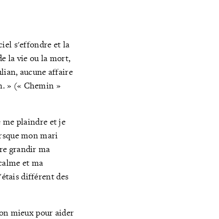
ciel s'effondre et la
e la vie ou la mort,
lian, aucune affaire
an. » (« Chemin »
e me plaindre et je
lorsque mon mari
ire grandir ma
 calme et ma
'étais différent des
e mon mieux pour aider