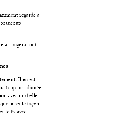
nstamment regardé à
é beaucoup
tre arrangera tout
èmes
tement. Il en est
onc toujours blâmée
ion avec ma belle-
 que la seule façon
er le Fa avec