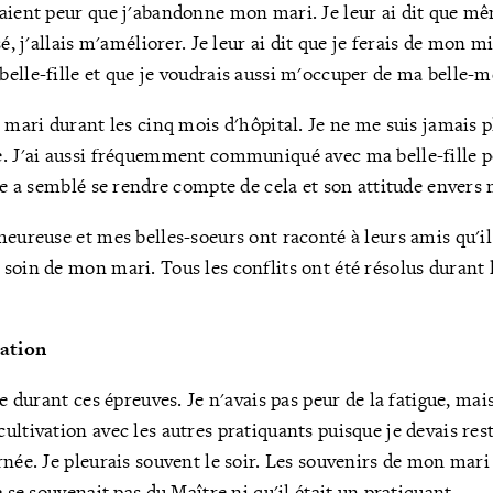
aient peur que j'abandonne mon mari. Je leur ai dit que mêm
sé, j'allais m'améliorer. Je leur ai dit que je ferais de mon
elle-fille et que je voudrais aussi m'occuper de ma belle-m
 mari durant les cinq mois d'hôpital. Je ne me suis jamais p
e. J'ai aussi fréquemment communiqué avec ma belle-fille p
lle a semblé se rendre compte de cela et son attitude envers
eureuse et mes belles-soeurs ont raconté à leurs amis qu'il 
soin de mon mari. Tous les conflits ont été résolus durant 
vation
le durant ces épreuves. Je n'avais pas peur de la fatigue, mais
ltivation avec les autres pratiquants puisque je devais rest
née. Je pleurais souvent le soir. Les souvenirs de mon mari 
e se souvenait pas du Maître ni qu'il était un pratiquant.