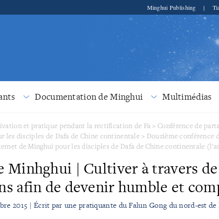
Minghui Publishing
|
Ti
ants
Documentation de Minghui
Multimédias
ivation et pratique pendant la rectification de Fa
>
Conférence de parta
r les disciples de Dafa de Chine continentale
>
Douzième conférence d
ternet de Minghui pour les disciples de Dafa de Chine continentale (l'a
e Minhghui | Cultiver à travers de
ons afin de devenir humble et com
re 2015 | Écrit par une pratiquante du Falun Gong du nord-est de