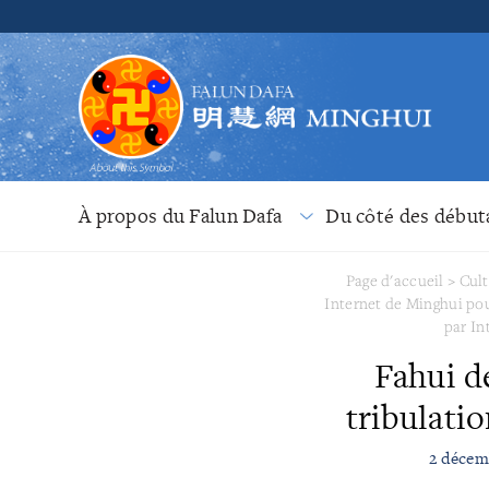
À propos du Falun Dafa
Du côté des début
Page d'accueil
>
Cult
Internet de Minghui pou
par In
Fahui d
tribulati
2 décemb