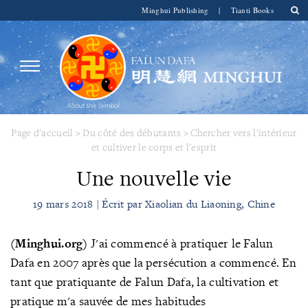
Minghui Publishing
|
Tianti Books
Page d'accueil
>
Du côté des débutants
>
Chercher vers l'intérieur
et cultiver le corps et l'esprit
Une nouvelle vie
19 mars 2018 | Écrit par Xiaolian du Liaoning, Chine
(Minghui.org)
J'ai commencé à pratiquer le Falun
Dafa en 2007 après que la persécution a commencé. En
tant que pratiquante de Falun Dafa, la cultivation et
pratique m'a sauvée de mes habitudes