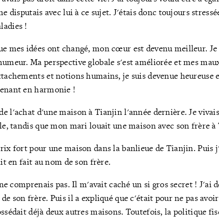
me disputais avec lui à ce sujet. J'étais donc toujours stressé
ladies !
que mes idées ont changé, mon cœur est devenu meilleur. J
 humeur. Ma perspective globale s'est améliorée et mes mau
ttachements et notions humains, je suis devenue heureuse e
tenant en harmonie !
e l'achat d'une maison à Tianjin l'année dernière. Je vivai
ale, tandis que mon mari louait une maison avec son frère à 
rix fort pour une maison dans la banlieue de Tianjin. Puis j
ait en fait au nom de son frère.
e ne comprenais pas. Il m'avait caché un si gros secret ! J'a
e son frère. Puis il a expliqué que c'était pour ne pas avoir
ssédait déjà deux autres maisons. Toutefois, la politique fisc