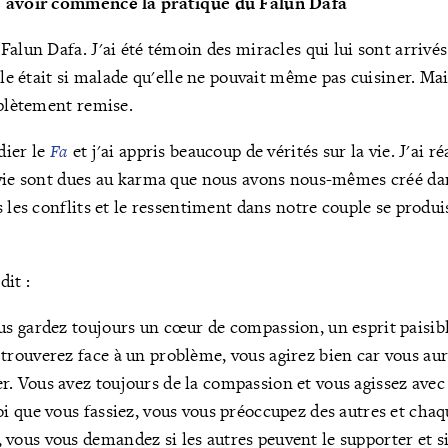
s avoir commencé la pratique du Falun Dafa
alun Dafa. J'ai été témoin des miracles qui lui sont arrivés
Elle était si malade qu'elle ne pouvait même pas cuisiner. Ma
mplètement remise.
dier le
Fa
et j'ai appris beaucoup de vérités sur la vie. J'ai r
vie sont dues au karma que nous avons nous-mêmes créé dan
s les conflits et le ressentiment dans notre couple se produ
dit :
vous gardez toujours un cœur de compassion, un esprit paisibl
trouverez face à un problème, vous agirez bien car vous aur
r. Vous avez toujours de la compassion et vous agissez avec
oi que vous fassiez, vous vous préoccupez des autres et chaq
 vous vous demandez si les autres peuvent le supporter et si