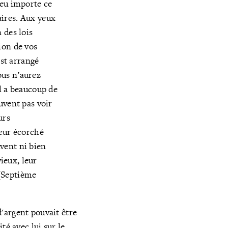
Peu importe ce
aires. Aux yeux
n des lois
tion de vos
st arrangé
ous n’aurez
il a beaucoup de
euvent pas voir
urs
ur écorché
euvent ni bien
ieux, leur
 (Septième
'argent pouvait être
ité avec lui sur le