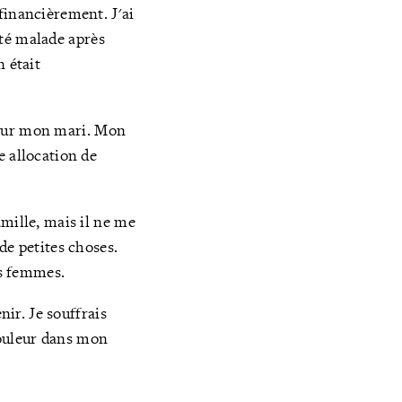
financièrement. J'ai
 été malade après
n était
t pour mon mari. Mon
e allocation de
mille, mais il ne me
de petites choses.
es femmes.
nir. Je souffrais
douleur dans mon