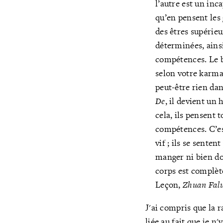
l’autre est un inc
qu’en pensent les
des êtres supérie
déterminées, ain
compétences. Le b
selon votre karma
peut-être rien da
De
, il devient un
cela, ils pensent 
compétences. C’es
vif ; ils se senten
manger ni bien dor
corps est complèt
Leçon,
Zhuan Fal
J'ai compris que la 
liée au fait que je n'