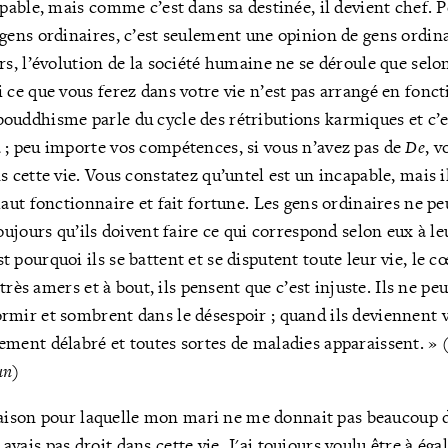
apable, mais comme c’est dans sa destinée, il devient chef. 
 gens ordinaires, c’est seulement une opinion de gens ordin
urs, l’évolution de la société humaine ne se déroule que selo
si ce que vous ferez dans votre vie n’est pas arrangé en fonc
ouddhisme parle du cycle des rétributions karmiques et c’e
 ; peu importe vos compétences, si vous n’avez pas de
De
, v
ns cette vie. Vous constatez qu’untel est un incapable, mais 
 haut fonctionnaire et fait fortune. Les gens ordinaires ne p
toujours qu’ils doivent faire ce qui correspond selon eux à le
t pourquoi ils se battent et se disputent toute leur vie, le cœ
t très amers et à bout, ils pensent que c’est injuste. Ils ne p
mir et sombrent dans le désespoir ; quand ils deviennent v
ement délabré et toutes sortes de maladies apparaissent. »
un
)
raison pour laquelle mon mari ne me donnait pas beaucoup d
y avais pas droit dans cette vie. J'ai toujours voulu être à égal