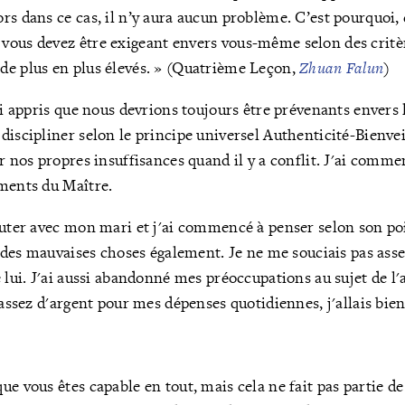
lors dans ce cas, il n’y aura aucun problème. C’est pourquo
 vous devez être exigeant envers vous-même selon des critère
s de plus en plus élevés. » (Quatrième Leçon,
Zhuan Falun
)
'ai appris que nous devrions toujours être prévenants envers l
discipliner selon le principe universel Authenticité-Bienve
ur nos propres insuffisances quand il y a conflit. J'ai com
ments du Maître.
puter avec mon mari et j'ai commencé à penser selon son poi
s des mauvaises choses également. Je ne me souciais pas asse
 lui. J'ai aussi abandonné mes préoccupations au sujet de l'a
 assez d'argent pour mes dépenses quotidiennes, j'allais bien
que vous êtes capable en tout, mais cela ne fait pas partie de 