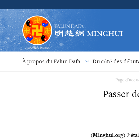
À propos du Falun Dafa
Du côté des début
Page d'accu
Passer d
(Minghui.org)
J'éta