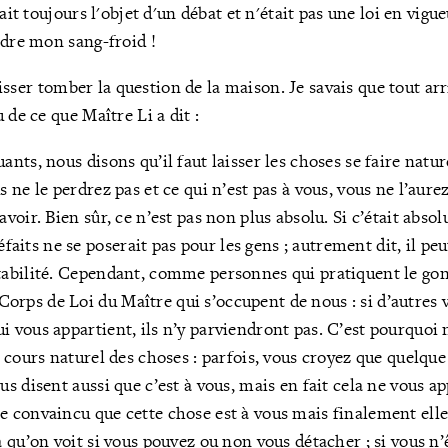
sait toujours l'objet d'un débat et n'était pas une loi en vigu
rdre mon sang-froid !
 laisser tomber la question de la maison. Je savais que tout a
 de ce que Maître Li a dit :
uants, nous disons qu’il faut laisser les choses se faire natu
us ne le perdrez pas et ce qui n’est pas à vous, vous ne l’aure
avoir. Bien sûr, ce n’est pas non plus absolu. Si c’était absol
aits ne se poserait pas pour les gens ; autrement dit, il peu
stabilité. Cependant, comme personnes qui pratiquent le go
rps de Loi du Maître qui s’occupent de nous : si d’autres 
i vous appartient, ils n’y parviendront pas. C’est pourquoi
le cours naturel des choses : parfois, vous croyez que quelque 
us disent aussi que c’est à vous, mais en fait cela ne vous a
tre convaincu que cette chose est à vous mais finalement elle 
la qu’on voit si vous pouvez ou non vous détacher ; si vous n’