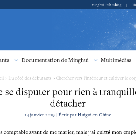
Minghui Publishing
|
Ti
ants
Documentation de Minghui
Multimédias
eil
>
Du côté des débutants
>
Chercher vers l'intérieur et cultiver le cor
e se disputer pour rien à tranquil
détacher
14 janvier 2019 | Écrit par Huigui en Chine
is comptable avant de me marier, mais j'ai quitté mon empl