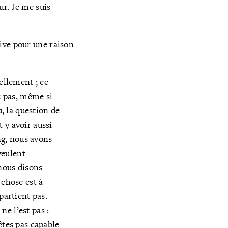
eur. Je me suis
rrive pour une raison
rellement ; ce
z pas, même si
u, la question de
t y avoir aussi
ng, nous avons
veulent
 nous disons
chose est à
ppartient pas.
ne l’est pas :
êtes pas capable