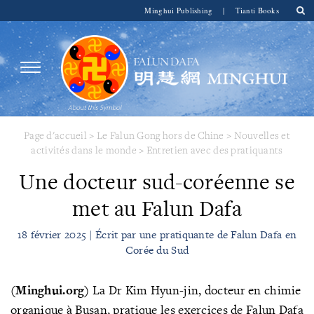
Minghui Publishing
|
Tianti Books
Page d'accueil
>
Le Falun Gong hors de Chine
>
Nouvelles et
activités dans le monde
>
Entretien avec des pratiquants
Une docteur sud-coréenne se
met au Falun Dafa
18 février 2025 | Écrit par une pratiquante de Falun Dafa en
Corée du Sud
(Minghui.org)
La Dr Kim Hyun-jin, docteur en chimie
organique à Busan, pratique les exercices de Falun Dafa