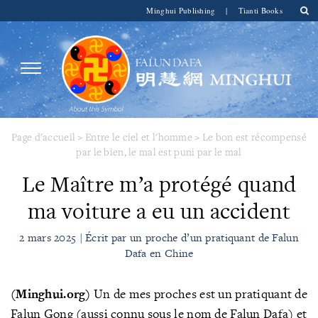
Minghui Publishing
|
Tianti Books
Page d'accueil
>
Entre le ciel et l'homme
>
Le bon est récompensé
par le bien, le mal est puni par le mal
Le Maître m’a protégé quand
ma voiture a eu un accident
2 mars 2025 | Écrit par un proche d’un pratiquant de Falun
Dafa en Chine
(Minghui.org)
Un de mes proches est un pratiquant de
Falun Gong (aussi connu sous le nom de Falun Dafa) et