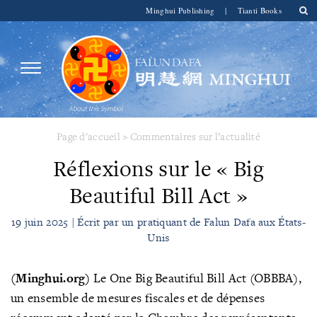
Minghui Publishing
|
Tianti Books
Page d'accueil
>
Commentaires sur l’actualité
Réflexions sur le « Big
Beautiful Bill Act »
19 juin 2025 | Écrit par un pratiquant de Falun Dafa aux États-
Unis
(Minghui.org)
Le One Big Beautiful Bill Act (OBBBA),
un ensemble de mesures fiscales et de dépenses