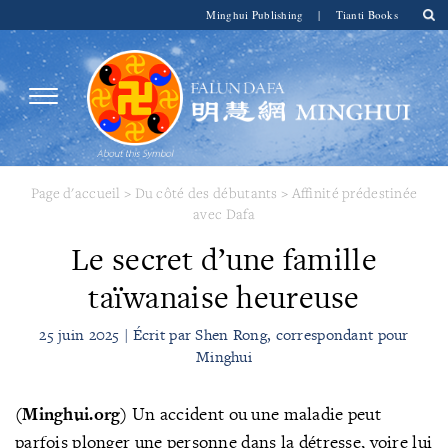
Minghui Publishing
|
Tianti Books
Page d'accueil
>
Du côté des débutants
>
Affinité prédestinée
avec Dafa
Le secret d’une famille
taïwanaise heureuse
25 juin 2025 | Écrit par Shen Rong, correspondant pour
Minghui
(Minghui.org)
Un accident ou une maladie peut
parfois plonger une personne dans la détresse, voire lui