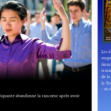
Les d
maga
Anno
troi
de la
la Te
- 28.
atiquante abandonne la rancœur après avoir