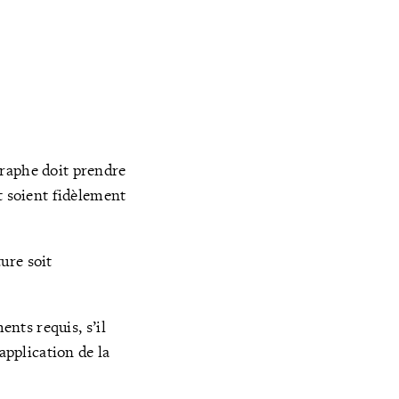
graphe doit prendre
t soient fidèlement
ure soit
ents requis, s’il
application de la