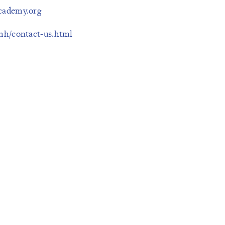
cademy.org
mh/contact-us.html