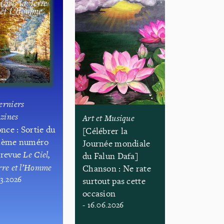
erniers
zines
Art et Musique
nce : Sortie du
[Célébrer la
sième numéro
Journée mondiale
 revue
Le Ciel,
du Falun Dafa]
rre et l’Homme
Chanson : Ne rate
03.2026
surtout pas cette
occasion
- 16.06.2026