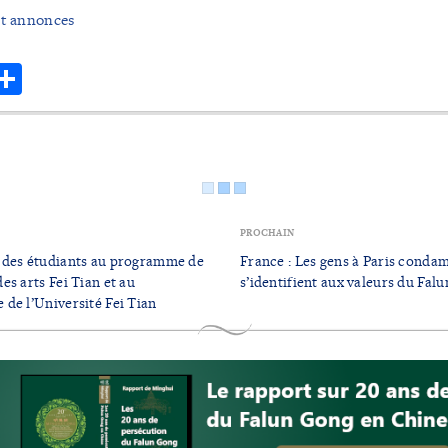
et annonces
r
hatsApp
Share
PROCHAIN
 des étudiants au programme de
France : Les gens à Paris condam
s arts Fei Tian et au
s’identifient aux valeurs du Fal
de l’Université Fei Tian