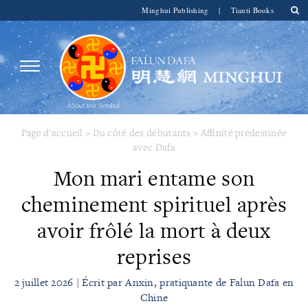
Minghui Publishing
|
Tianti Books
Page d'accueil
>
Du côté des débutants
>
Affinité prédestinée
avec Dafa
Mon mari entame son
cheminement spirituel après
avoir frôlé la mort à deux
reprises
2 juillet 2026 | Écrit par Anxin, pratiquante de Falun Dafa en
Chine