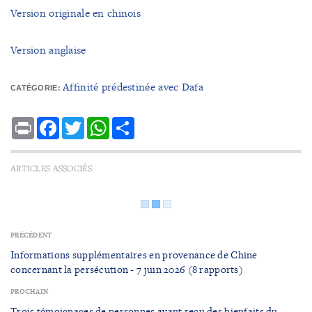
Version originale en chinois
Version anglaise
Affinité prédestinée avec Dafa
CATÉGORIE:
Print
Facebook
Twitter
WhatsApp
Share
ARTICLES ASSOCIÉS
PRÉCÉDENT
Informations supplémentaires en provenance de Chine
concernant la persécution - 7 juin 2026 (8 rapports)
PROCHAIN
Trois témoignages de personnes ayant reçu des bienfaits du