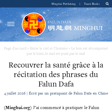
Minghui Publishing
|
Tianti Books
Page d'accueil
>
Entre le ciel et l'homme
>
Le bon est récompensé
par le bien, le mal est puni par le mal
Recouvrer la santé grâce à la
récitation des phrases du
Falun Dafa
4 juillet 2026 | Écrit par un pratiquant de Falun Dafa en Chine
(Minghui.org)
J’ai commencé à pratiquer le Falun