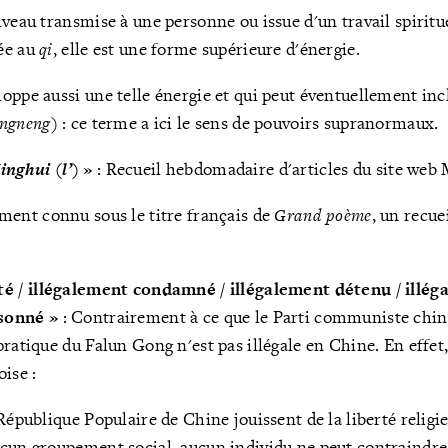
veau transmise à une personne ou issue d'un travail spirituel
ée au
qi
, elle est une forme supérieure d'énergie.
oppe aussi une telle énergie et qui peut éventuellement inc
ngneng
) : ce terme a ici le sens de pouvoirs supranormaux.
inghui
(
l
’)
»
: Recueil hebdomadaire d'articles du site web 
ement connu sous le titre français de
Grand poème
, un recue
té / illégalement condamné / illégalement détenu / illég
isonné »
: Contrairement à ce que le Parti communiste chino
ratique du Falun Gong n'est pas illégale en Chine. En effet, 
ise :
 République Populaire de Chine jouissent de la liberté relig
cun groupement social, aucun individu ne peut contraindre