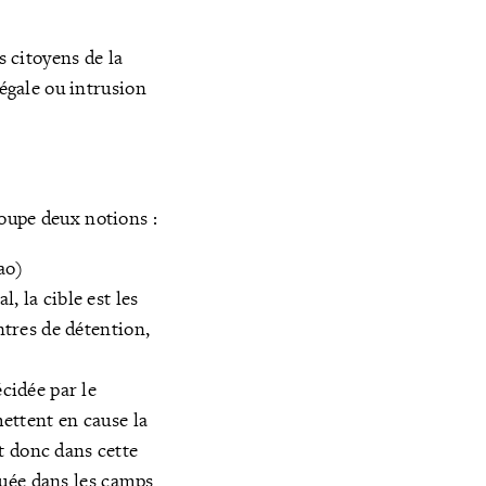
s citoyens de la
légale ou intrusion
roupe deux notions :
ao)
, la cible est les
ntres de détention,
écidée par le
mettent en cause la
t donc dans cette
iquée dans les camps