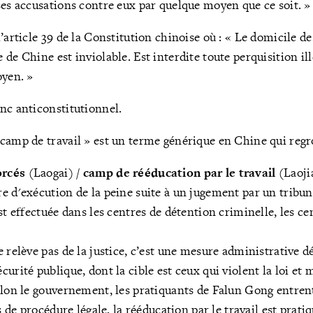
ses accusations contre eux par quelque moyen que ce soit. »
’article 39 de la Constitution chinoise où : « Le domicile de
de Chine est inviolable. Est interdite toute perquisition il
oyen. »
nc anticonstitutionnel.
« camp de travail » est un terme générique en Chine qui reg
orcés
(Laogai) /
camp de rééducation par le travail
(Laoji
 d'exécution de la peine suite à un jugement par un tribunal
st effectuée dans les centres de détention criminelle, les ce
 relève pas de la justice, c’est une mesure administrative d
urité publique, dont la cible est ceux qui violent la loi et 
elon le gouvernement, les pratiquants de Falun Gong entren
as de procédure légale, la rééducation par le travail est prat