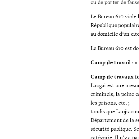
ou de porter de faus
Le Bureau 610 viole l
République populaire 
au domicile d'un cit
Le Bureau 610 est do
Camp de travail
: 
Camp de travaux f
Laogai est une mesure
criminels, la peine e
les prisons, etc. ;
tandis que Laojiao ne
Département de la séc
sécurité publique. S
catégorie. Il n’y a p