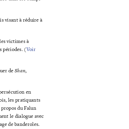
s visant à réduire à
les victimes à
s périodes. (
V
oir
guer de
Shan
,
a persécution en
is, les pratiquants
 à propos du Falun
uent le dialogue avec
hage de banderoles.