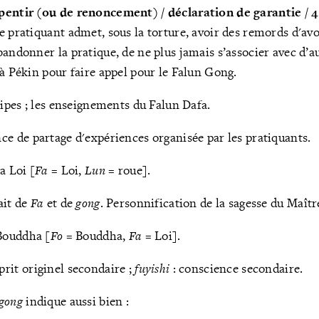
pentir (ou de renoncement) / déclaration de garantie / 4
e pratiquant admet, sous la torture, avoir des remords d'avo
bandonner la pratique, de ne plus jamais s’associer avec d’a
 à Pékin pour faire appel pour le Falun Gong.
cipes ; les enseignements du Falun Dafa.
ce de partage d'expériences organisée par les pratiquants.
a Loi [
Fa
= Loi,
Lun
= roue].
ait de
Fa
et de
gong
. Personnification de la sagesse du Maîtr
 Bouddha [
Fo
= Bouddha,
Fa
= Loi].
sprit originel secondaire ;
fuyishi
: conscience secondaire.
gong
indique aussi bien :