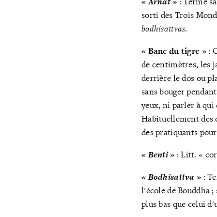
«
Arhat
»
: Terme sa
sorti des Trois Monde
bodhisattvas
.
« Banc du tigre »
: O
de centimètres, les 
derrière le dos ou pl
sans bouger pendant d
yeux, ni parler à qui
Habituellement des o
des pratiquants pour 
«
Benti
»
: Litt. « c
«
Bodhisattva
»
: T
l'école de Bouddha ; 
plus bas que celui d