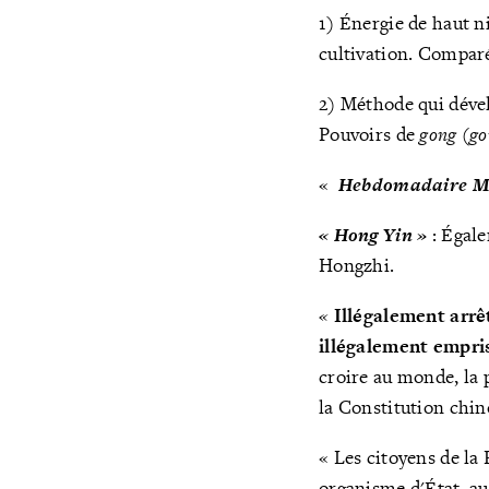
1) Énergie de haut ni
cultivation. Compar
2) Méthode qui dével
Pouvoirs de
gong
(
go
«
Hebdomadaire M
«
Hong Yin
»
: Égal
Hongzhi.
«
Illégalement arrê
illégalement empr
croire au monde, la p
la Constitution chino
« Les citoyens de la
organisme d'État, au