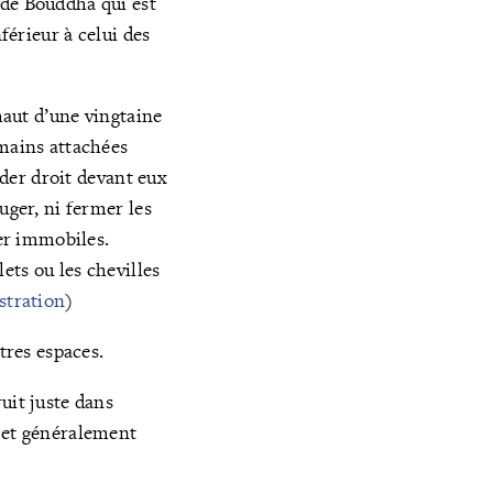
e de Bouddha qui est
férieur à celui des
 haut d’une vingtaine
 mains attachées
rder droit devant eux
uger, ni fermer les
ter immobiles.
ets ou les chevilles
ustration
)
utres espaces.
Fruit juste dans
et généralement