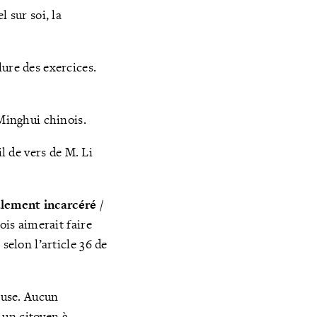
 sur soi, la
lure des exercices.
Minghui chinois.
il de vers de M. Li
alement incarcéré /
is aimerait faire
selon l’article 36 de
ieuse. Aucun
 un citoyen à