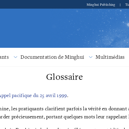
Minghui Publishing
|
Ti
ants
Documentation de Minghui
Multimédias
Glossaire
Appel pacifique du 25 avril 1999
.
ine, les pratiquants clarifient parfois la vérité en donnant
garder précieusement, portant quelques mots leur rappelant