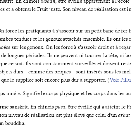
nskrit. En chinois
luohan
, être éveillé appartenant à l'écol
s et a obtenu le Fruit juste. Son niveau de réalisation est in
n force les pratiquants à s’asseoir sur un petit banc de fer
jambes tendues et les genoux attachés ensemble. Ils ont les
acées sur les genoux. On les force à s’asseoir droit et à rega
e longues périodes. Ils ne peuvent ni tourner la tête, ni bo
 que ce soit. Ils sont constamment surveillés et doivent res
bjets durs – comme des briques – sont insérés sous les moll
que le supplice soit encore plus dur à supporter. (
V
oir l’ill
orps inné ». Signifie le corps physique et les corps dans les a
erme sanskrit. En chinois
pusa
, être éveillé qui a atteint le 
son niveau de réalisation est plus élevé que celui d'un
arhat
'un bouddha.