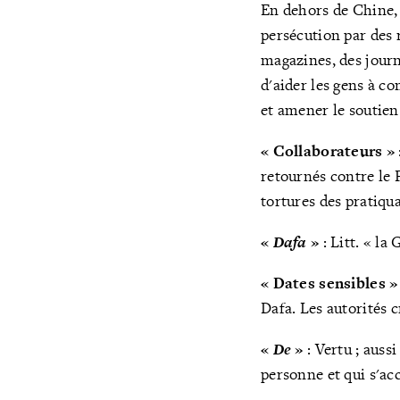
En dehors de Chine, 
persécution par des r
magazines, des journa
d'aider les gens à 
et amener le soutien
« Collaborateurs »
retournés contre le 
tortures des pratiqu
«
Dafa
»
: Litt. « la
« Dates sensibles »
Dafa. Les autorités 
«
De
»
: Vertu ; auss
personne et qui s'ac