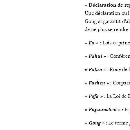
« Déclaration de re
Une déclaration où l
Gong et garantit d’a
de ne plus se rendre
«
Fa
»
: Lois et prin
«
Fahui
»
: Conféren
«
Falun
»
: Roue de l
«
Fashen
»
: Corps f
«
Fofa
»
: La Loi de
«
Fuyuanshen
»
: E
«
Gong
»
: Le terme