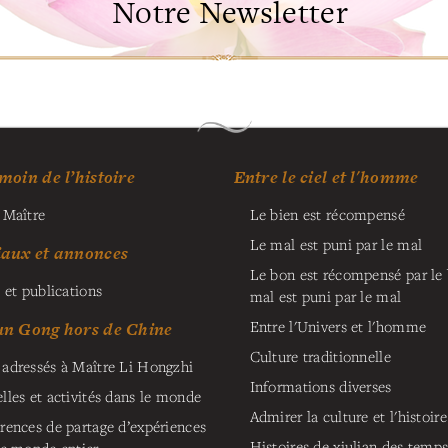
Notre Newsletter
moin de l’histoire
Entre le ciel et l'homme
 Maître
Le bien est récompensé
Le mal est puni par le mal
iaux et annonces
Le bon est récompensé par le b
 et publications
mal est puni par le mal
Entre l'Univers et l'homme
un Gong hors de Chine
Culture traditionnelle
adressés à Maître Li Hongzhi
Informations diverses
lles et activités dans le monde
Admirer la culture et l'histoire
rences de partage d’expériences
Histoires de xiulian des temp
le monde entier