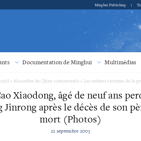
Minghui Publishing
|
Ti
ants
Documentation de Minghui
Multimédias
cueil
>
Nouvelles de Chine continentale
>
Les enfants victimes de la p
ao Xiaodong, âgé de neuf ans per
Jinrong après le décès de son pè
mort (Photos)
22 septembre 2005