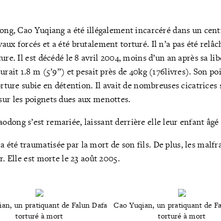
rong, Cao Yuqiang a été illégalement incarcéré dans un cent
ux forcés et a été brutalement torturé. Il n’a pas été relâc
ure. Il est décédé le 8 avril 2004, moins d’un an après sa li
urait 1.8 m (5’9”) et pesait près de 40kg (176livres). Son po
orture subie en détention. Il avait de nombreuses cicatrices 
ur les poignets dues aux menottes.
dong s’est remariée, laissant derrière elle leur enfant âgé 
été traumatisée par la mort de son fils. De plus, les malfr
r. Elle est morte le 23 août 2005.
an, un pratiquant de Falun Dafa
Cao Yuqian, un pratiquant de F
torturé à mort
torturé à mort