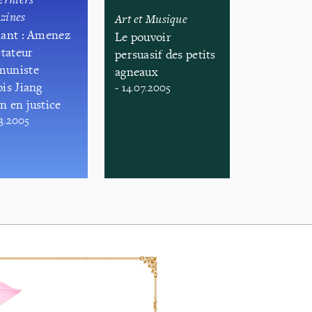
zines
Art et Musique
iant : Amenez
Le pouvoir
ctateur
persuasif des petits
uniste
agneaux
is Jiang
- 14.07.2005
n en justice
03.2005