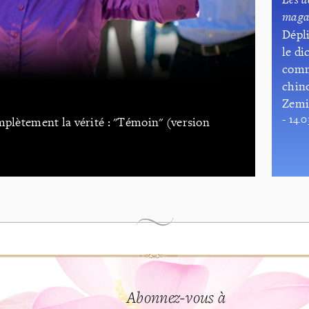
maga
Dépl
le di
comm
chino
Zemi
- 14.
mplètement la vérité : "Témoin" (version
Abonnez-vous à