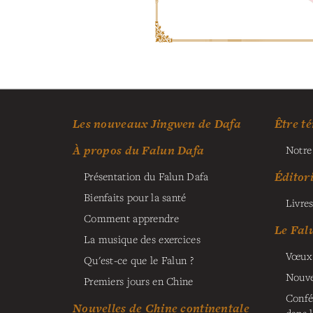
Les nouveaux Jingwen de Dafa
Être té
À propos du Falun Dafa
Notre
Éditor
Présentation du Falun Dafa
Bienfaits pour la santé
Livres
Comment apprendre
Le Fal
La musique des exercices
Vœux 
Qu'est-ce que le Falun ?
Nouve
Premiers jours en Chine
Confé
Nouvelles de Chine continentale
dans 