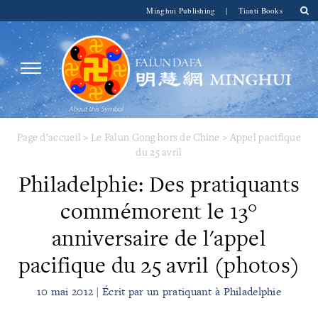
Minghui Publishing
|
Tianti Books
Page d'accueil
>
Le Falun Gong hors de Chine
>
Appel pacifique
du 25 avril
Philadelphie: Des pratiquants
commémorent le 13°
anniversaire de l'appel
pacifique du 25 avril (photos)
10 mai 2012 | Écrit par un pratiquant à Philadelphie