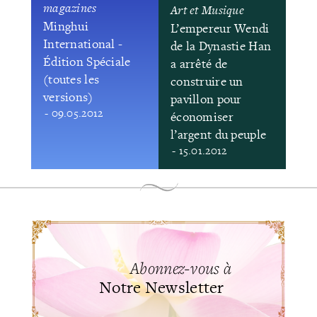
magazines
Art et Musique
Minghui
L’empereur Wendi
International -
de la Dynastie Han
Édition Spéciale
a arrêté de
(toutes les
construire un
versions)
pavillon pour
- 09.05.2012
économiser
l’argent du peuple
- 15.01.2012
Abonnez-vous à
Notre Newsletter