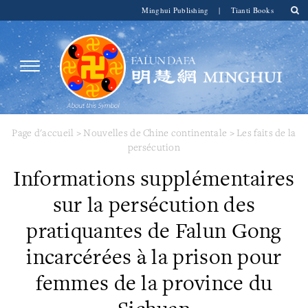
Minghui Publishing
|
Tianti Books
Page d'accueil
>
Nouvelles de Chine continentale
>
Les faits de la
persécution
Informations supplémentaires
sur la persécution des
pratiquantes de Falun Gong
incarcérées à la prison pour
femmes de la province du