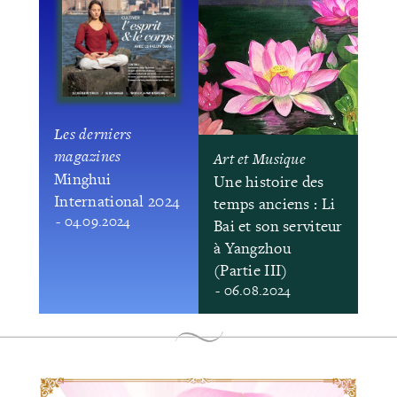
Les derniers
magazines
Art et Musique
Minghui
Une histoire des
International 2024
temps anciens : Li
- 04.09.2024
Bai et son serviteur
à Yangzhou
(Partie III)
- 06.08.2024