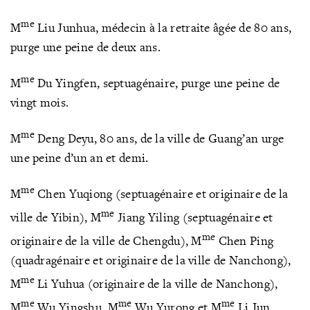
me
M
Liu Junhua, médecin à la retraite âgée de 80 ans,
purge une peine de deux ans.
me
M
Du Yingfen, septuagénaire, purge une peine de
vingt mois.
me
M
Deng Deyu, 80 ans, de la ville de Guang’an urge
une peine d’un an et demi.
me
M
Chen Yuqiong (septuagénaire et originaire de la
me
ville de Yibin), M
Jiang Yiling (septuagénaire et
me
originaire de la ville de Chengdu), M
Chen Ping
(quadragénaire et originaire de la ville de Nanchong),
me
M
Li Yuhua (originaire de la ville de Nanchong),
me
me
me
M
Wu Yingshu, M
Wu Yurong et M
Li Jun