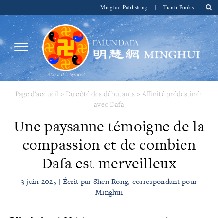
Minghui Publishing
|
Tianti Books
Page d'accueil
>
Du côté des débutants
>
Affinité prédestinée
avec Dafa
Une paysanne témoigne de la
compassion et de combien
Dafa est merveilleux
3 juin 2025 | Écrit par Shen Rong, correspondant pour
Minghui