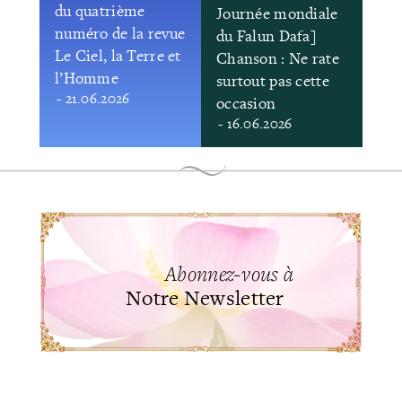
du quatrième
Journée mondiale
numéro de la revue
du Falun Dafa]
Le Ciel, la Terre et
Chanson : Ne rate
l’Homme
surtout pas cette
- 21.06.2026
occasion
- 16.06.2026
Abonnez-vous à
Notre Newsletter