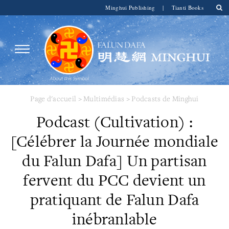
Minghui Publishing
|
Tianti Books
Page d'accueil
>
Multimédias
>
Podcasts de Minghui
Podcast (Cultivation) :
[Célébrer la Journée mondiale
du Falun Dafa] Un partisan
fervent du PCC devient un
pratiquant de Falun Dafa
inébranlable