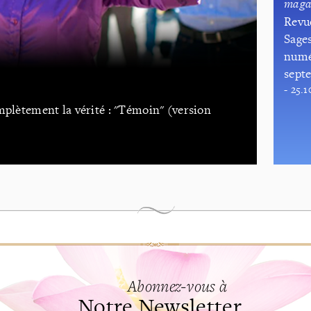
maga
Revue
Sage
numé
sept
- 25.1
mplètement la vérité : "Témoin" (version
Abonnez-vous à
Notre Newsletter