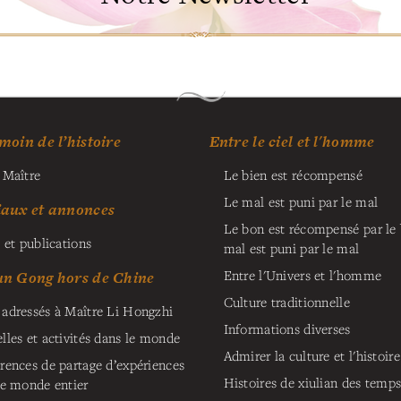
moin de l’histoire
Entre le ciel et l'homme
 Maître
Le bien est récompensé
Le mal est puni par le mal
iaux et annonces
Le bon est récompensé par le b
 et publications
mal est puni par le mal
Entre l'Univers et l'homme
un Gong hors de Chine
Culture traditionnelle
adressés à Maître Li Hongzhi
Informations diverses
lles et activités dans le monde
Admirer la culture et l'histoire
rences de partage d’expériences
Histoires de xiulian des temp
le monde entier