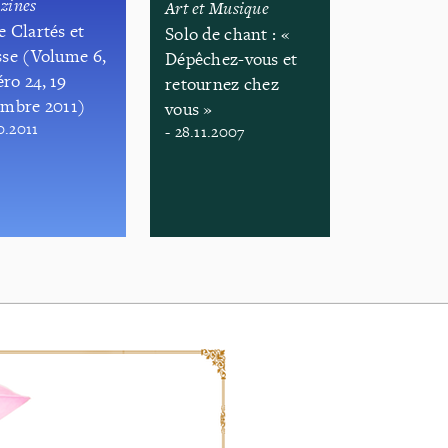
zines
Art et Musique
 Clartés et
Solo de chant : «
sse (Volume 6,
Dépêchez-vous et
ro 24, 19
retournez chez
embre 2011)
vous »
0.2011
- 28.11.2007