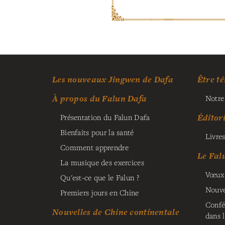
Les nouveaux Jingwen de Dafa
Être té
À propos du Falun Dafa
Notre
Éditor
Présentation du Falun Dafa
Bienfaits pour la santé
Livres
Comment apprendre
Le Fal
La musique des exercices
Vœux 
Qu'est-ce que le Falun ?
Nouve
Premiers jours en Chine
Confé
Nouvelles de Chine continentale
dans 