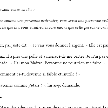
 sont venus en tête :
ez comme une personne ordinaire, vous serez une personne ordi
zèle que lui, vous vaudrez encore moins que cette personne ordi
, j’ai juste dit : « Je vais vous donner l’argent. » Elle est pa
x. Il a pris une pelle et a menacé de me battre. Je n’ai pas
nsée : « J’ai mon Maître. Personne ne peut rien me faire. »
 Comment es-tu devenue si faible et inutile ? »
evienne comme j’étais ? », lui ai-je demandé.
x.
"
Au milieu des conflits, nous disons ‘un pas en arrière et la m