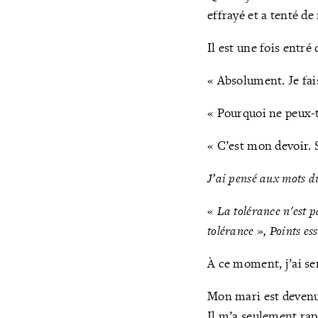
effrayé et a tenté d
Il est une fois entré
« Absolument. Je fais
« Pourquoi ne peux-tu
« C’est mon devoir. Si
J’ai pensé aux mots d
« La tolérance n'est p
tolérance »,
Points es
À ce moment, j’ai sen
Mon mari est devenu 
Il m’a seulement rapp