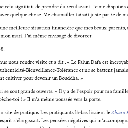
ue cela signifiait de prendre du recul avant. Je me disputais
 avec quelque chose. Me chamailler faisait juste partie de m
une meilleure situation financière que mes beaux-parents, a
e mon mari. J’ai même envisagé de divorcer.
98.
ue nous rendre visite et a dit : « Le Falun Dafa est incroyab
Authenticité-Bienveillance-Tolérance et ne se battent jamais
vent cultiver pour devenir un Bouddha. »
se sont grands ouverts. « Il y a de l’espoir pour ma famille »
pêche-toi ! » Il m’a même poussée vers la porte.
 un site de pratique. Les pratiquants là-bas lisaient le
Zhuan 
 esprit s’élargissait. Les pensées négatives qui m’accompagn