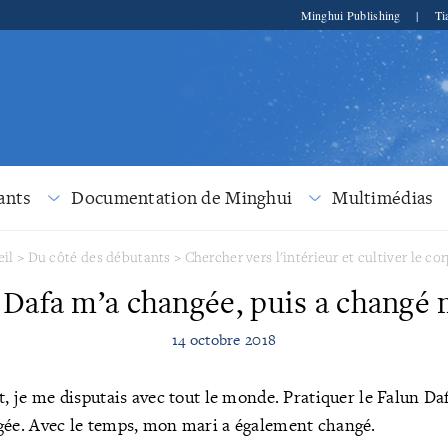
Minghui Publishing
|
Ti
ants
Documentation de Minghui
Multimédias
eil
>
Du côté des débutants
>
Chercher vers l'intérieur et cultiver le cor
 Dafa m’a changée, puis a changé
14 octobre 2018
, je me disputais avec tout le monde. Pratiquer le Falun Da
e. Avec le temps, mon mari a également changé.