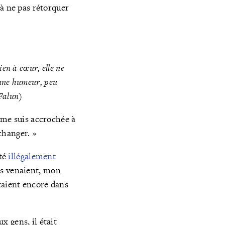
 à ne pas rétorquer
ien à cœur, elle ne
bonne humeur, peu
Falun
)
 me suis accrochée à
changer. »
été
i
llégalement
ls venaient, mon
taient encore dans
 gens, il était