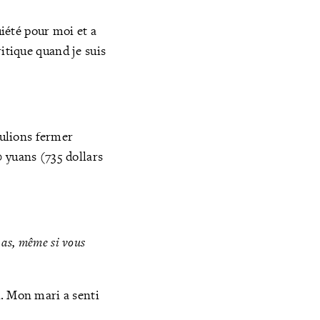
uiété pour moi et a
ritique quand je suis
ulions fermer
 yuans (735 dollars
 pas, même si vous
u. Mon mari a senti