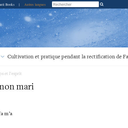
anti Books
|
Autres langues
Cultivation et pratique pendant la rectification de F
ps et l'esprit
 mon mari
fa m’a