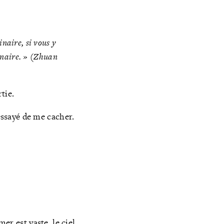
naire, si vous y
naire. » (
Zhuan
rtie.
 essayé de me cacher.
er est vaste, le ciel