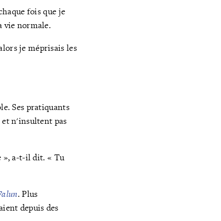
 chaque fois que je
a vie normale.
lors je méprisais les
le. Ses pratiquants
 et n'insultent pas
, a-t-il dit. « Tu
Falun
. Plus
aient depuis des