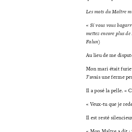
Les mots du Maître me
« Si vous vous bagarr
mettez encore plus de 
Falun
)
Au lieu de me disputer
Mon mari était furieu
J’avais une ferme pe
Il a posé la pelle. «
« Veux-tu que je red
Il est resté silencieu
« Mon Maître a dit : 