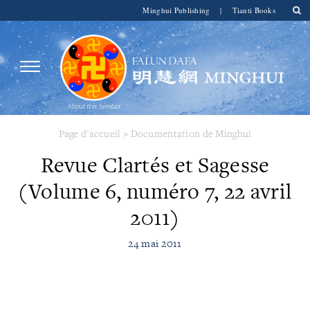
Minghui Publishing
|
Tianti Books
Page d'accueil
>
Documentation de Minghui
Revue Clartés et Sagesse
(Volume 6, numéro 7, 22 avril
2011)
24 mai 2011