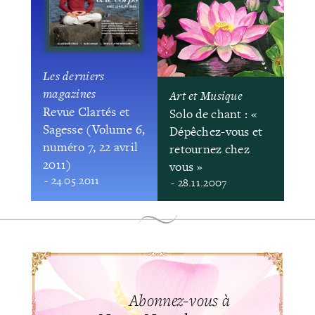
Les derniers
magazines
Art et Musique
Revue Clartés et
Solo de chant : «
Sagesse (Volume 6,
Dépêchez-vous et
numéro 7, 22 avril
retournez chez
2011)
vous »
- 24.05.2011
- 28.11.2007
Abonnez-vous à